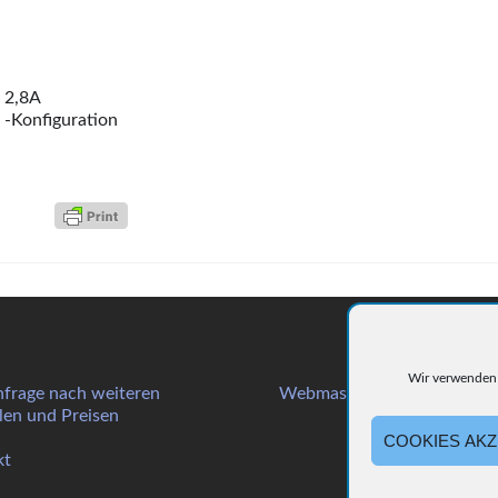
l 2,8A
 -Konfiguration
Wir verwenden 
nfrage nach weiteren
Webmaster: grafik-design-w
en und Preisen
COOKIES AKZ
kt