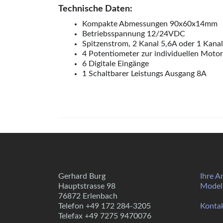
Technische Daten:
Kompakte Abmessungen 90x60x14mm
Betriebsspannung 12/24VDC
Spitzenstrom, 2 Kanal 5,6A oder 1 Kana
4 Potentiometer zur individuellen Motor
6 Digitale Eingänge
1 Schaltbarer Leistungs Ausgang 8A
Gerhard Burg
Ihre A
Hauptstrasse 98
Modell
76872 Erlenbach
Telefon +49 172 284-3205
Konta
Telefax +49 7275 9470076